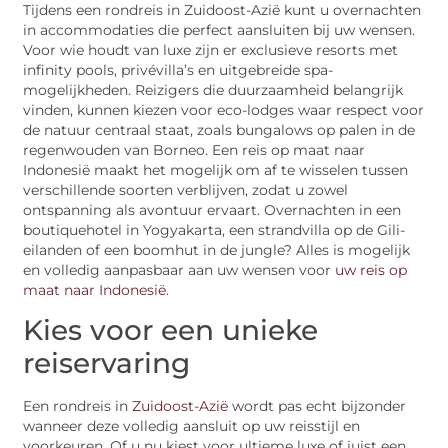
Tijdens een rondreis in Zuidoost-Azië kunt u overnachten
in accommodaties die perfect aansluiten bij uw wensen.
Voor wie houdt van luxe zijn er exclusieve resorts met
infinity pools, privévilla’s en uitgebreide spa-
mogelijkheden. Reizigers die duurzaamheid belangrijk
vinden, kunnen kiezen voor eco-lodges waar respect voor
de natuur centraal staat, zoals bungalows op palen in de
regenwouden van Borneo. Een reis op maat naar
Indonesië maakt het mogelijk om af te wisselen tussen
verschillende soorten verblijven, zodat u zowel
ontspanning als avontuur ervaart. Overnachten in een
boutiquehotel in Yogyakarta, een strandvilla op de Gili-
eilanden of een boomhut in de jungle? Alles is mogelijk
en volledig aanpasbaar aan uw wensen voor
uw reis op
maat naar Indonesië
.
Kies voor een unieke
reiservaring
Een rondreis in
Zuidoost-Azië
wordt pas echt bijzonder
wanneer deze volledig aansluit op uw reisstijl en
voorkeuren. Of u nu kiest voor ultieme luxe of juist een