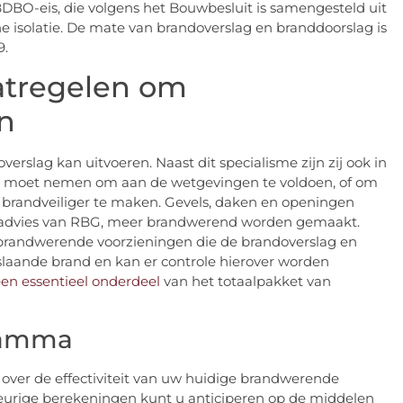
O-eis, die volgens het Bouwbesluit is samengesteld uit
he isolatie. De mate van brandoverslag en branddoorslag is
9.
atregelen om
n
erslag kan uitvoeren. Naast dit specialisme zijn zij ook in
e u moet nemen om aan de wetgevingen te voldoen, of om
brandveiliger te maken. Gevels, daken en openingen
t advies van RBG, meer brandwerend worden gemaakt.
brandwerende voorzieningen die de brandoverslag en
slaande brand en kan er controle hierover worden
en essentieel onderdeel
van het totaalpakket van
ramma
d over de effectiviteit van uw huidige brandwerende
eurige berekeningen kunt u anticiperen op de middelen