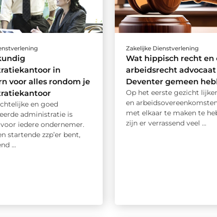
ienstverlening
Zakelijke Dienstverlening
kundig
Wat hippisch recht en
ratiekantoor in
arbeidsrecht advocaat
n voor alles rondom je
Deventer gemeen heb
Op het eerste gezicht lijk
ratiekantoor
en arbeidsovereenkomsten
chtelijke en goed
met elkaar te maken te he
erde administratie is
zijn er verrassend veel ...
l voor iedere ondernemer.
en startende zzp’er bent,
nd ...