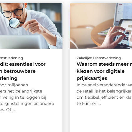
ienstverlening
Zakelijke Dienstverlening
dit: essentieel voor
Waarom steeds meer re
en betrouwbare
kiezen voor digitale
rlening
prijskaartjes
voor miljoenen
In de snel veranderende we
rs het belangrijkste
de retail is het belangrijke
veilig in te loggen bij
om flexibel, efficiënt en kl
zorginstellingen en andere
te kunnen ...
s. Of ...