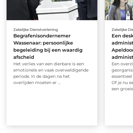
Zakelijke Dienstverlening
Zakelijke D
Begrafenisondernemer
Een des
Wassenaar: persoonlijke
administ
begeleiding bij een waardig
Apeldoor
afscheid
administ
Het verlies van een dierbare is een
Een overzi
emotionele en vaak overweldigende
georganise
periode. In de dagen na het
essentiee
overlijden moeten er ...
Of je nu e
een groeie