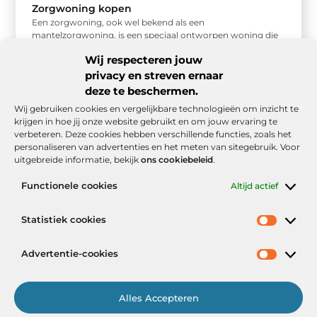
Zorgwoning kopen
Een zorgwoning, ook wel bekend als een
mantelzorgwoning, is een speciaal ontworpen woning die
is bedoeld voor mensen die behoefte ...
Wij respecteren jouw
privacy en streven ernaar
deze te beschermen.
Wij gebruiken cookies en vergelijkbare technologieën om inzicht te
krijgen in hoe jij onze website gebruikt en om jouw ervaring te
verbeteren. Deze cookies hebben verschillende functies, zoals het
personaliseren van advertenties en het meten van sitegebruik. Voor
uitgebreide informatie, bekijk
ons cookiebeleid
.
Functionele cookies
Altijd actief
Onze informatie
Statistiek cookies
Goede backlinks: de stille kracht achter sterke Google-posities
Hoe kan ik geld verdienen met mijn website? De realistische route naar online inkomsten
Advertentie-cookies
Alles Accepteren
Het Portaal voor Inzichten en Inspiratie