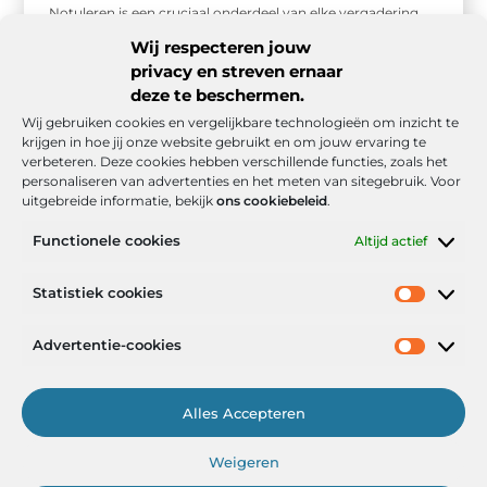
Notuleren is een cruciaal onderdeel van elke vergadering,
of het nu gaat om een klein teamoverleg of een uitgebreide
Wij respecteren jouw
bestuursvergadering. ...
privacy en streven ernaar
deze te beschermen.
Wij gebruiken cookies en vergelijkbare technologieën om inzicht te
krijgen in hoe jij onze website gebruikt en om jouw ervaring te
verbeteren. Deze cookies hebben verschillende functies, zoals het
personaliseren van advertenties en het meten van sitegebruik. Voor
uitgebreide informatie, bekijk
ons cookiebeleid
.
Functionele cookies
Altijd actief
Onze informatie
Statistiek cookies
Goede backlinks: de stille kracht achter sterke Google-posities
Hoe kan ik geld verdienen met mijn website? De realistische route naar online inkomsten
Advertentie-cookies
Alles Accepteren
Het Portaal voor Inzichten en Inspiratie
Weigeren
— AdviesPortal.nl verzamelt de beste blogs en artikelen om jou te