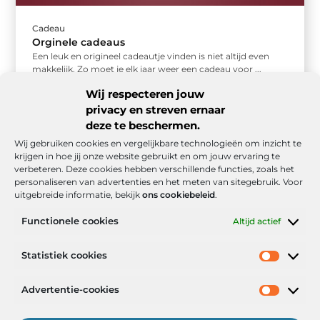
Cadeau
Orginele cadeaus
Een leuk en origineel cadeautje vinden is niet altijd even
makkelijk. Zo moet je elk jaar weer een cadeau voor ...
Wij respecteren jouw
privacy en streven ernaar
deze te beschermen.
Wij gebruiken cookies en vergelijkbare technologieën om inzicht te
krijgen in hoe jij onze website gebruikt en om jouw ervaring te
verbeteren. Deze cookies hebben verschillende functies, zoals het
personaliseren van advertenties en het meten van sitegebruik. Voor
uitgebreide informatie, bekijk
ons cookiebeleid
.
Functionele cookies
Altijd actief
Onze informatie
Statistiek cookies
Goede backlinks: de stille kracht achter sterke Google-posities
Hoe kan ik geld verdienen met mijn website? De realistische route naar online inkomsten
Advertentie-cookies