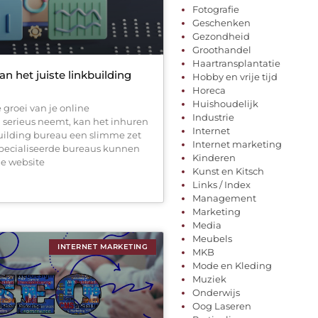
Fotografie
Geschenken
Gezondheid
Groothandel
Haartransplantatie
an het juiste linkbuilding
Hobby en vrije tijd
Horeca
Huishoudelijk
groei van je online
Industrie
serieus neemt, kan het inhuren
Internet
uilding bureau een slimme zet
Internet marketing
specialiseerde bureaus kunnen
Kinderen
je website
Kunst en Kitsch
Links / Index
Management
Marketing
Media
Meubels
INTERNET MARKETING
MKB
Mode en Kleding
Muziek
Onderwijs
Oog Laseren