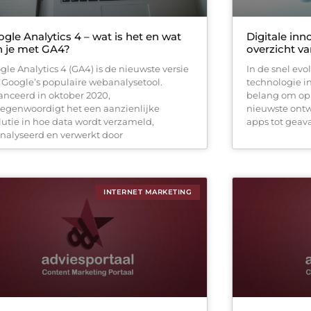
gle Analytics 4 – wat is het en wat
Digitale inn
n je met GA4?
overzicht v
gle Analytics 4 (GA4) is de nieuwste versie
In de snel ev
 Google’s populaire webanalysetool.
technologie in
anceerd in oktober 2020,
belang om op 
tegenwoordigt het een aanzienlijke
nieuwste ont
lutie in hoe data wordt verzameld,
apps tot geav
nalyseerd en verwerkt door
INTERNET MARKETING