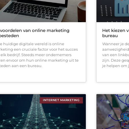
voordelen van online marketing
Het kiezen v
besteden
bureau
de huidige digitale wereld is online
Wanneer je de 
keting een cruciale factor voor het succes
aanwezigheid 
 elk bedrijf. Steeds meer ondernemers
van een linkb
zen ervoor om hun online marketing uit te
zijn. Deze ge
teden aan een bureau.
je helpen om 
INTERNET MARKETING