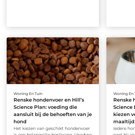
Woning En Tuin
Woning En 
Renske hondenvoer en Hill’s
Renske h
Science Plan: voeding die
Science 
aansluit bij de behoeften van je
kiezen v
hond
maaltijd
Het kiezen van geschikt hondenvoer
Iedere ho
is een belangrijke beslissing. Voeding
past bij zi