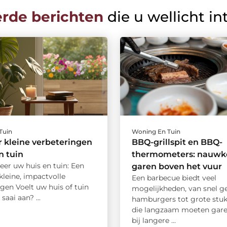
erde berichten
die u wellicht in
Tuin
Woning En Tuin
r kleine verbeteringen
BBQ-grillspit en BBQ-
n tuin
thermometers: nauwk
eer uw huis en tuin: Een
garen boven het vuur
kleine, impactvolle
Een barbecue biedt veel
gen Voelt uw huis of tuin
mogelijkheden, van snel ge
saai aan? ...
hamburgers tot grote stuk
die langzaam moeten gare
bij langere ...