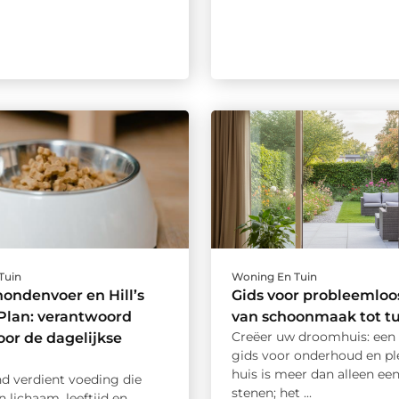
Tuin
Woning En Tuin
ondenvoer en Hill’s
Gids voor probleemloo
Plan: verantwoord
van schoonmaak tot t
Creëer uw droomhuis: een
oor de dagelijkse
gids voor onderhoud en pl
huis is meer dan alleen een
nd verdient voeding die
stenen; het ...
jn lichaam, leeftijd en