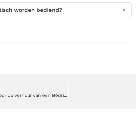
atisch worden bediend?
▼
Zorg voor Duidelijkheid: Laat een huurcontract opstellen voor de verhuur van een Bedrijfsruimte