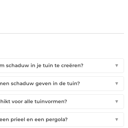
m schaduw in je tuin te creëren?
▼
omen schaduw geven in de tuin?
▼
ikt voor alle tuinvormen?
▼
 een prieel en een pergola?
▼