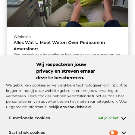
Winkelen
Alles Wat U Moet Weten Over Pedicure in
Amersfoort
Een bezoek aan de pedicure kan een oase van ontspanning
zijn in onze hectische levens. Maar waar moet u op ...
Wij respecteren jouw
privacy en streven ernaar
deze te beschermen.
Wij gebruiken cookies en vergelijkbare technologieën om inzicht te
krijgen in hoe jij onze website gebruikt en om jouw ervaring te
verbeteren. Deze cookies hebben verschillende functies, zoals het
personaliseren van advertenties en het meten van sitegebruik. Voor
uitgebreide informatie, bekijk
ons cookiebeleid
.
Functionele cookies
Altijd actief
Onze informatie
Statistiek cookies