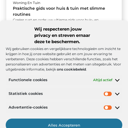
Woning En Tuin
Praktische gids voor huis & tuin met slimme
routines
Creëer rust en orde: uw ultieme gids voor huis- en
tuinroutines Een opgeruimd huis en een verzorgde tuin
Wij respecteren jouw
geven een ...
privacy en streven ernaar
deze te beschermen.
Wij gebruiken cookies en vergelijkbare technologieën om inzicht te
krijgen in hoe jij onze website gebruikt en om jouw ervaring te
verbeteren. Deze cookies hebben verschillende functies, zoals het
personaliseren van advertenties en het meten van sitegebruik. Voor
uitgebreide informatie, bekijk
ons cookiebeleid
.
Functionele cookies
Altijd actief
Onze informatie
Statistiek cookies
Goede backlinks: de stille kracht achter sterke Google-posities
Hoe kan ik geld verdienen met mijn website? De realistische route naar online inkomsten
Advertentie-cookies
Alles Accepteren