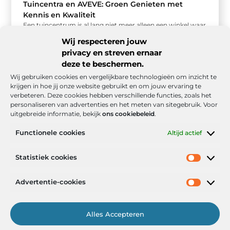
Tuincentra en AVEVE: Groen Genieten met
Kennis en Kwaliteit
Een tuincentrum is al lang niet meer alleen een winkel waar
je planten koopt. Het is een plek waar mensen ...
Wij respecteren jouw
privacy en streven ernaar
deze te beschermen.
Wij gebruiken cookies en vergelijkbare technologieën om inzicht te
krijgen in hoe jij onze website gebruikt en om jouw ervaring te
verbeteren. Deze cookies hebben verschillende functies, zoals het
personaliseren van advertenties en het meten van sitegebruik. Voor
uitgebreide informatie, bekijk
ons cookiebeleid
.
Functionele cookies
Altijd actief
Onze informatie
Statistiek cookies
Goede backlinks: de stille kracht achter sterke Google-posities
Hoe kan ik geld verdienen met mijn website? De realistische route naar online inkomsten
Advertentie-cookies
Alles Accepteren
Het Portaal voor Inzichten en Inspiratie