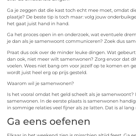
Ga je zeggen dat die kast toch echt mee moet, omdat die
plaatje? De beste tip is toch maar: volg jouw onderbuikgev
het gaat juist hand in hand.
Ga het proces open in en onderzoek, wat eventuele drempel
je dan als je samenwoont communiceren? Zoek dus same
Praat dus ook over de minder leuke dingen. Wat gebeurt er
dan ook, niet meer wilt samenwonen? Zorg ervoor dat dit 
voelen. Wees niet bang om voor jezelf op te komen en 
wordt juist heel erg op prijs gesteld.
Waarom wil je samenwonen?
Is het vooral omdat het geld scheelt als je samenwoont?
samenwonen. In de eerste plaats is samenwonen handig a
in sommige relaties veel fijner als ze latten. Dat is al lang
Ga eens oefenen
Elkaar in het weekend zien is misschien altijd feest. Ga e