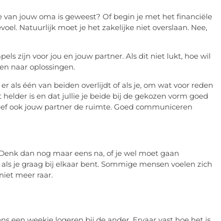
 van jouw oma is geweest? Of begin je met het financiële
oel. Natuurlijk moet je het zakelijke niet overslaan. Nee,
s zijn voor jou en jouw partner. Als dit niet lukt, hoe wil
n naar oplossingen.
 als één van beiden overlijdt of als je, om wat voor reden
helder is en dat jullie je beide bij de gekozen vorm goed
geef ook jouw partner de ruimte. Goed communiceren
 Denk dan nog maar eens na, of je wel moet gaan
ls je graag bij elkaar bent. Sommige mensen voelen zich
 niet meer raar.
ens een weekje logeren bij de ander. Ervaar vast hoe het is