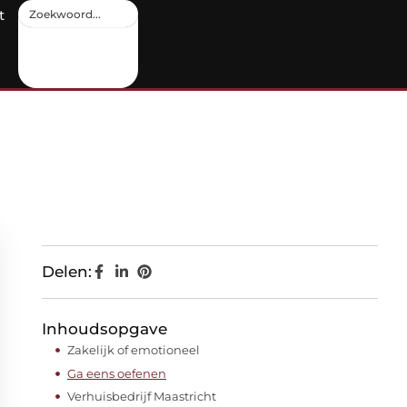
t
Delen:
Inhoudsopgave
Zakelijk of emotioneel
Ga eens oefenen
Verhuisbedrijf Maastricht