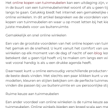
Het
online kopen van tuinmeubelen
kan een uitdaging zijn, v
in de buurt van een tuinmeubelwinkel woont of als u geen ti
langs te gaan. Gelukkig biedt het internet een gemakkelijke 
online winkelen. In dit artikel bespreken we de voordelen van
kopen van tuinmeubelen en waar u op moet letten bij het ki
juiste meubels voor uw buitenruimte.
Gemakkelijk en snel online winkelen
Een van de grootste voordelen van het online kopen van tui
het gemak en de snelheid. U kunt vanuit het comfort van uw
winkelen op elk moment van de dag of nacht of een
blog
lez
betekent dat u geen tijd hoeft vrij te maken om langs een wi
wat vooral handig is als u een drukke agenda heeft.
Daarnaast kunt u online eenvoudig verschillende producten 
de beste deals vinden. Met slechts een paar klikken kunt u ve
modellen, kleuren en stijlen bekijken om de perfecte tuinme
vinden die passen bij uw buitenruimte en uw persoonlijke stij
Ruime keuze aan tuinmeubelen
Een ander voordeel van online winkelen is de ruime keuze a
tuinmeubelen. Online winkels bieden een breed scala aan me