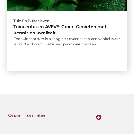
Tuin En Buitenleven
Tuincentra en AVEVE: Groen Genieten met
Kennis en Kwaliteit
Een tuincentrum is al lang niet meer alleen een winkel waar
je planten koopt. Het is een plek waar mensen ...
Onze informatie
Goede backlinks: de stille kracht achter sterke Google-posities
Hoe kan ik geld verdienen met mijn website? De realistische route naar online inkomsten