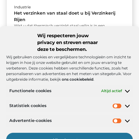
Industrie
Het verzinken van staal doet u bij Verzinkerij
Rijen
Wist u dat thermisch verzinkt staal veilig is in een
bouwproject? Staal wordt veel gebruikt in bouwprojecten
Wij respecteren jouw
door zijn constructieve ...
privacy en streven ernaar
deze te beschermen.
Wij gebruiken cookies en vergelijkbare technologieën om inzicht te
krijgen in hoe jij onze website gebruikt en om jouw ervaring te
verbeteren. Deze cookies hebben verschillende functies, zoals het
personaliseren van advertenties en het meten van sitegebruik. Voor
uitgebreide informatie, bekijk
ons cookiebeleid
.
Functionele cookies
Altijd actief
Onze informatie
Statistiek cookies
Goede backlinks: de stille kracht achter sterke Google-posities
Hoe kan ik geld verdienen met mijn website? De realistische route naar online inkomsten
Advertentie-cookies