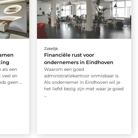
Zakelijk
samen
Financiële rust voor
ting
ondernemers in Eindhoven
als een
Waarom een goed
t veel en
administratiekantoor onmisbaar is
ds geen ...
Als ondernemer in Eindhoven wil je
het liefst bezig zijn met waar je goed
...