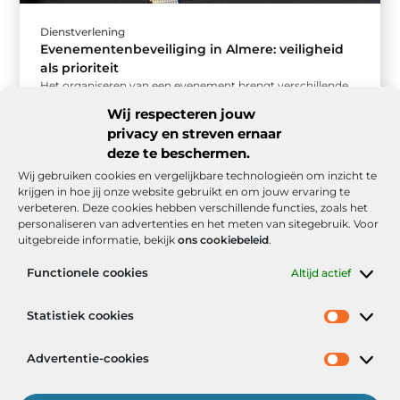
Dienstverlening
Evenementenbeveiliging in Almere: veiligheid
als prioriteit
Het organiseren van een evenement brengt verschillende
uitdagingen met zich mee, vooral op het gebied van
Wij respecteren jouw
veiligheid. Evenementenbeveiliging in Almere ...
privacy en streven ernaar
deze te beschermen.
Wij gebruiken cookies en vergelijkbare technologieën om inzicht te
krijgen in hoe jij onze website gebruikt en om jouw ervaring te
verbeteren. Deze cookies hebben verschillende functies, zoals het
personaliseren van advertenties en het meten van sitegebruik. Voor
uitgebreide informatie, bekijk
ons cookiebeleid
.
Functionele cookies
Altijd actief
Onze informatie
Statistiek cookies
Goede backlinks: de stille kracht achter sterke Google-posities
Hoe kan ik geld verdienen met mijn website? De realistische route naar online inkomsten
Advertentie-cookies