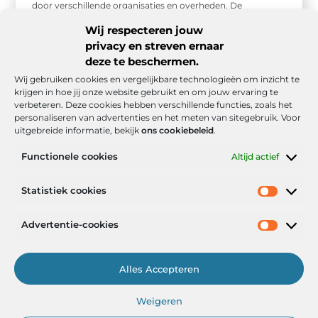
door verschillende organisaties en overheden. De
Nederlandse Water Autoriteit (NWA) is verantwoordelijk
Wij respecteren jouw
voor het ...
privacy en streven ernaar
deze te beschermen.
Wij gebruiken cookies en vergelijkbare technologieën om inzicht te
krijgen in hoe jij onze website gebruikt en om jouw ervaring te
verbeteren. Deze cookies hebben verschillende functies, zoals het
personaliseren van advertenties en het meten van sitegebruik. Voor
uitgebreide informatie, bekijk
ons cookiebeleid
.
Functionele cookies
Altijd actief
Onze informatie
Statistiek cookies
Goede backlinks: de stille kracht achter sterke Google-posities
Hoe kan ik geld verdienen met mijn website? De realistische route naar online inkomsten
Advertentie-cookies
Alles Accepteren
Het Portaal voor Inzichten en Inspiratie
Weigeren
— AdviesPortal.nl verzamelt de beste blogs en artikelen om jou te