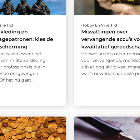
ije Tijd
Hobby En Vrije Tijd
e kleding en
Misvattingen over
gepatronen: kies de
vervangende accu’s vo
escherming
kwalitatief gereedsch
e is een essentieel
Hoewel steeds meer mense
van militaire kleding,
voor vervangende, merkloz
r professionals die in
zijn er nog altijd veel men
pende omgevingen
wantrouwend naar deze pro
Of het nu gaat ...