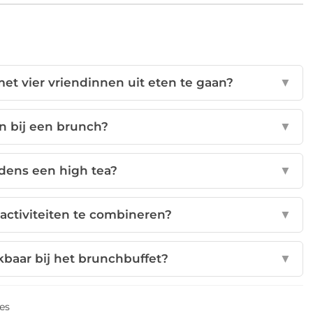
met vier vriendinnen uit eten te gaan?
▼
n bij een brunch?
▼
jdens een high tea?
▼
 activiteiten te combineren?
▼
kbaar bij het brunchbuffet?
▼
jes