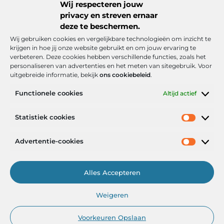
Wij respecteren jouw
privacy en streven ernaar
deze te beschermen.
Wij gebruiken cookies en vergelijkbare technologieën om inzicht te
krijgen in hoe jij onze website gebruikt en om jouw ervaring te
verbeteren. Deze cookies hebben verschillende functies, zoals het
personaliseren van advertenties en het meten van sitegebruik. Voor
uitgebreide informatie, bekijk
ons cookiebeleid
.
Functionele cookies
Altijd actief
Onze informatie
Statistiek cookies
Goede backlinks: de stille kracht achter sterke Google-posities
Hoe kan ik geld verdienen met mijn website? De realistische route naar online inkomsten
Advertentie-cookies
Alles Accepteren
Het Portaal voor Inzichten en Inspiratie
Weigeren
— AdviesPortal.nl verzamelt de beste blogs en artikelen om jou te
helpen groeien. Ontdek, leer en laat je inspireren!
Voorkeuren Opslaan