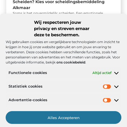
Scheiden? Kies voor scheidingsbemiddeling
Alkmaar
Soms is het onvermijdelijk: scheiden. Een emotionele
periode waarbij er veel op je afkomt. Je krijgt te maken met
Wij respecteren jouw
de ...
privacy en streven ernaar
deze te beschermen.
Wij gebruiken cookies en vergelijkbare technologieën om inzicht te
krijgen in hoe jij onze website gebruikt en om jouw ervaring te
verbeteren. Deze cookies hebben verschillende functies, zoals het
personaliseren van advertenties en het meten van sitegebruik. Voor
uitgebreide informatie, bekijk
ons cookiebeleid
.
Functionele cookies
Altijd actief
Onze informatie
Statistiek cookies
Goede backlinks: de stille kracht achter sterke Google-posities
Hoe kan ik geld verdienen met mijn website? De realistische route naar online inkomsten
Advertentie-cookies
Alles Accepteren
Het Portaal voor Inzichten en Inspiratie