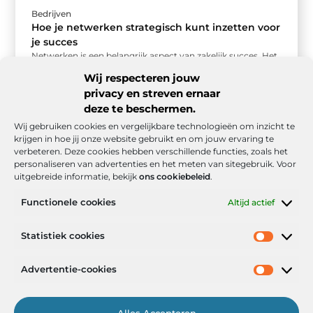
Bedrijven
Hoe je netwerken strategisch kunt inzetten voor
je succes
Netwerken is een belangrijk aspect van zakelijk succes. Het
gaat verder dan het simpelweg uitwisselen van
Wij respecteren jouw
visitekaartjes; het draait om ...
privacy en streven ernaar
deze te beschermen.
Wij gebruiken cookies en vergelijkbare technologieën om inzicht te
krijgen in hoe jij onze website gebruikt en om jouw ervaring te
verbeteren. Deze cookies hebben verschillende functies, zoals het
personaliseren van advertenties en het meten van sitegebruik. Voor
uitgebreide informatie, bekijk
ons cookiebeleid
.
Functionele cookies
Altijd actief
Onze informatie
Statistiek cookies
Goede backlinks: de stille kracht achter sterke Google-posities
Hoe kan ik geld verdienen met mijn website? De realistische route naar online inkomsten
Advertentie-cookies
Alles Accepteren