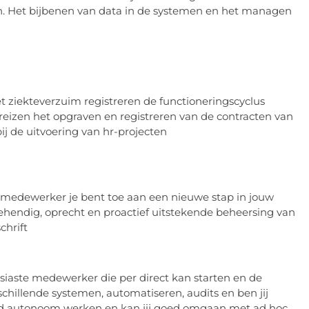
. Het bijbenen van data in de systemen en het managen
t ziekteverzuim registreren de functioneringscyclus
eizen het opgraven en registreren van de contracten van
j de uitvoering van hr-projecten
 medewerker je bent toe aan een nieuwe stap in jouw
hendig, oprecht en proactief uitstekende beheersing van
chrift
usiaste medewerker die per direct kan starten en de
rschillende systemen, automatiseren, audits en ben jij
 goed autonoom werken en kan jij goed omgaan met ad hoc