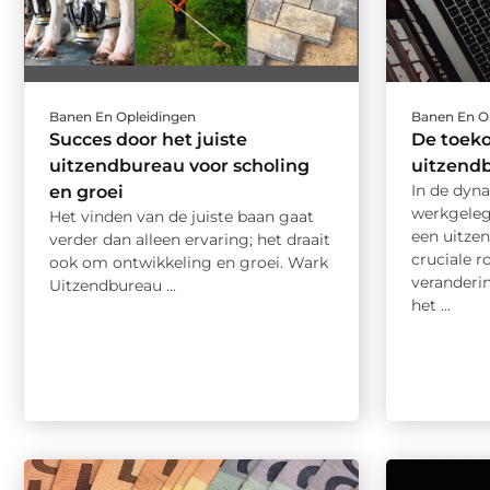
Banen En Opleidingen
Banen En O
Succes door het juiste
De toeko
uitzendbureau voor scholing
uitzend
In de dyn
en groei
werkgeleg
Het vinden van de juiste baan gaat
een uitze
verder dan alleen ervaring; het draait
cruciale r
ook om ontwikkeling en groei. Wark
veranderi
Uitzendbureau ...
het ...