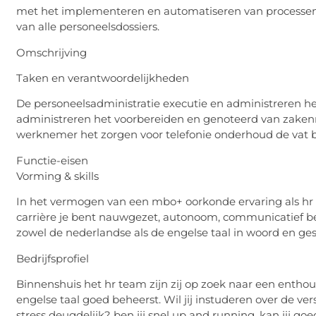
met het implementeren en automatiseren van processen
van alle personeelsdossiers.
Omschrijving
Taken en verantwoordelijkheden
De personeelsadministratie executie en administreren he
administreren het voorbereiden en genoteerd van zakenr
werknemer het zorgen voor telefonie onderhoud de vat bi
Functie-eisen
Vorming & skills
In het vermogen van een mbo+ oorkonde ervaring als hr
carrière je bent nauwgezet, autonoom, communicatief be
zowel de nederlandse als de engelse taal in woord en ges
Bedrijfsprofiel
Binnenshuis het hr team zijn zij op zoek naar een entho
engelse taal goed beheerst. Wil jij instuderen over de ve
stress deugdelijk? ben jij snel up and running, kan jij