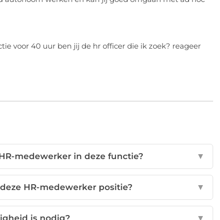
e voor 40 uur ben jij de hr officer die ik zoek? reageer
 HR-medewerker in deze functie?
▼
or deze HR-medewerker positie?
▼
igheid is nodig?
▼