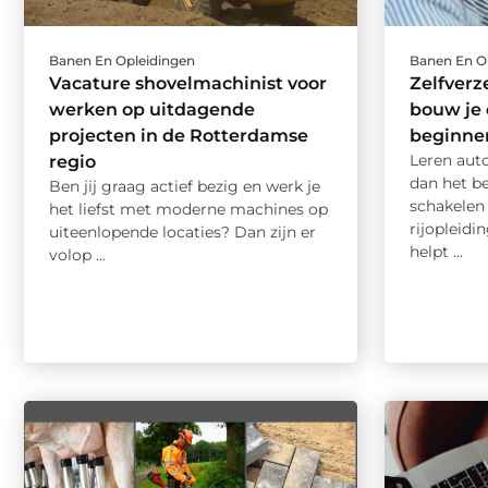
Banen En Opleidingen
Banen En O
Vacature shovelmachinist voor
Zelfverz
werken op uitdagende
bouw je 
projecten in de Rotterdamse
beginne
Leren aut
regio
dan het b
Ben jij graag actief bezig en werk je
schakelen
het liefst met moderne machines op
rijopleidi
uiteenlopende locaties? Dan zijn er
helpt ...
volop ...