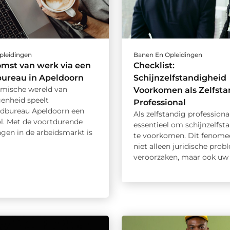
pleidingen
Banen En Opleidingen
mst van werk via een
Checklist:
bureau in Apeldoorn
Schijnzelfstandigheid
amische wereld van
Voorkomen als Zelfsta
enheid speelt
Professional
ndbureau Apeldoorn een
Als zelfstandig professional
ol. Met de voortdurende
essentieel om schijnzelfst
ngen in de arbeidsmarkt is
te voorkomen. Dit fenome
niet alleen juridische pro
veroorzaken, maar ook uw .