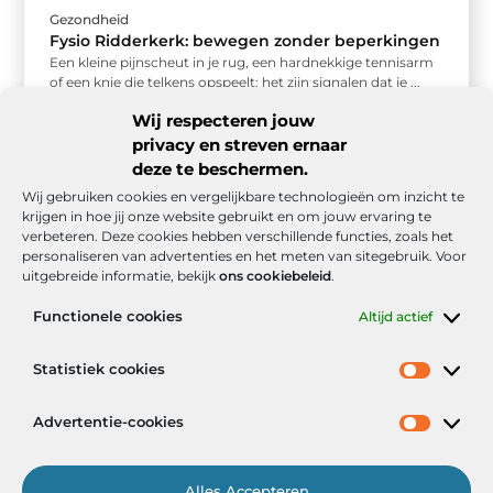
Gezondheid
Fysio Ridderkerk: bewegen zonder beperkingen
Een kleine pijnscheut in je rug, een hardnekkige tennisarm
of een knie die telkens opspeelt: het zijn signalen dat je ...
Wij respecteren jouw
privacy en streven ernaar
deze te beschermen.
Wij gebruiken cookies en vergelijkbare technologieën om inzicht te
krijgen in hoe jij onze website gebruikt en om jouw ervaring te
verbeteren. Deze cookies hebben verschillende functies, zoals het
personaliseren van advertenties en het meten van sitegebruik. Voor
uitgebreide informatie, bekijk
ons cookiebeleid
.
Functionele cookies
Altijd actief
Onze informatie
Statistiek cookies
Goede backlinks: de stille kracht achter sterke Google-posities
Hoe kan ik geld verdienen met mijn website? De realistische route naar online inkomsten
Advertentie-cookies
Alles Accepteren