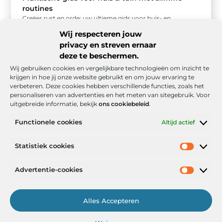
routines
Creëer rust en orde: uw ultieme gids voor huis- en
tuinroutines Een opgeruimd huis en een verzorgde tuin
Wij respecteren jouw
geven een ...
privacy en streven ernaar
deze te beschermen.
Wij gebruiken cookies en vergelijkbare technologieën om inzicht te
krijgen in hoe jij onze website gebruikt en om jouw ervaring te
verbeteren. Deze cookies hebben verschillende functies, zoals het
personaliseren van advertenties en het meten van sitegebruik. Voor
uitgebreide informatie, bekijk
ons cookiebeleid
.
Functionele cookies
Altijd actief
Onze informatie
Statistiek cookies
Goede backlinks: de stille kracht achter sterke Google-posities
Hoe kan ik geld verdienen met mijn website? De realistische route naar online inkomsten
Advertentie-cookies
Alles Accepteren
Het Portaal voor Inzichten en Inspiratie