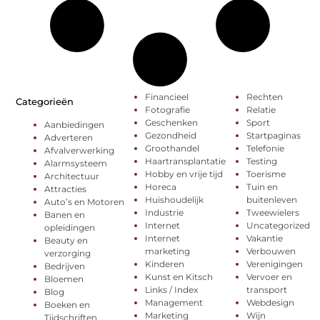
Financieel
Rechten
Categorieën
Fotografie
Relatie
Geschenken
Sport
Aanbiedingen
Gezondheid
Startpaginas
Adverteren
Groothandel
Telefonie
Afvalverwerking
Haartransplantatie
Testing
Alarmsysteem
Hobby en vrije tijd
Toerisme
Architectuur
Horeca
Tuin en
Attracties
Huishoudelijk
buitenleven
Auto’s en Motoren
Industrie
Tweewielers
Banen en
Internet
Uncategorized
opleidingen
Internet
Vakantie
Beauty en
marketing
Verbouwen
verzorging
Kinderen
Verenigingen
Bedrijven
Kunst en Kitsch
Vervoer en
Bloemen
Links / Index
transport
Blog
Management
Webdesign
Boeken en
Marketing
Wijn
Tijdschriften