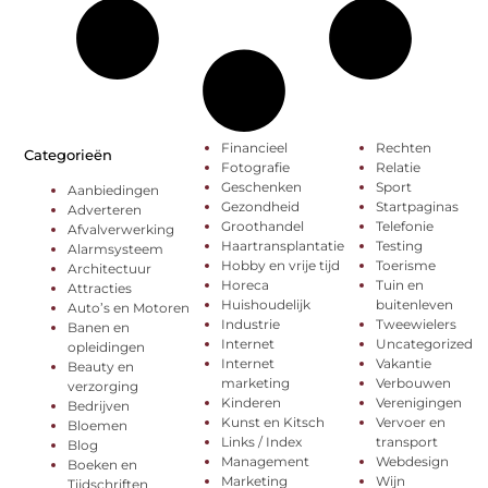
Financieel
Rechten
Categorieën
Fotografie
Relatie
Geschenken
Sport
Aanbiedingen
Gezondheid
Startpaginas
Adverteren
Groothandel
Telefonie
Afvalverwerking
Haartransplantatie
Testing
Alarmsysteem
Hobby en vrije tijd
Toerisme
Architectuur
Horeca
Tuin en
Attracties
Huishoudelijk
buitenleven
Auto’s en Motoren
Industrie
Tweewielers
Banen en
Internet
Uncategorized
opleidingen
Internet
Vakantie
Beauty en
marketing
Verbouwen
verzorging
Kinderen
Verenigingen
Bedrijven
Kunst en Kitsch
Vervoer en
Bloemen
Links / Index
transport
Blog
Management
Webdesign
Boeken en
Marketing
Wijn
Tijdschriften