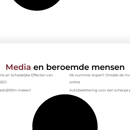
Media
en beroemde mensen
is en Schadelijke Effecten van
06-nummer kopen? Ontdek de mo
 SEO
online
edrijfsfilm maken!
Autobelettering voor een scherpe p