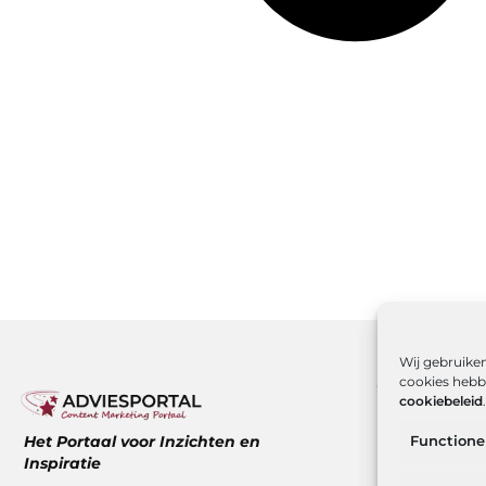
Wij gebruiken
cookies hebbe
Onze infor
cookiebeleid
.
Over ons
Het Portaal voor Inzichten en
Functione
Website ind
Inspiratie
Hoe kan ik g