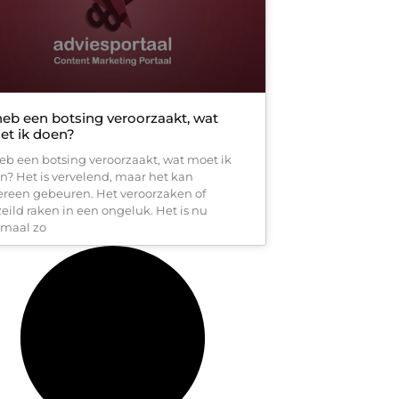
heb een botsing veroorzaakt, wat
et ik doen?
heb een botsing veroorzaakt, wat moet ik
n? Het is vervelend, maar het kan
ereen gebeuren. Het veroorzaken of
zeild raken in een ongeluk. Het is nu
maal zo