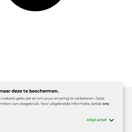
rnaar deze te beschermen.
ze website gebruikt en om jouw ervaring te verbeteren. Deze
meten van sitegebruik. Voor uitgebreide informatie, bekijk
ons
d (EU)
Beroemdheden
Uit de Media
Altijd actief
es
e inkomsten