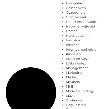
Fotografie
Geschenken
Gezondheid
Groothandel
Haartransplantatie
Hobby en vrije tijd
Horeca
Huishoudelijk
Industrie
Internet
Internet marketing
Kinderen
Kunst en Kitsch
Links / Index
Management
Marketing
Media
Meubels
MKB
Mode en Kleding
Muziek
Onderwijs
Oog Laseren