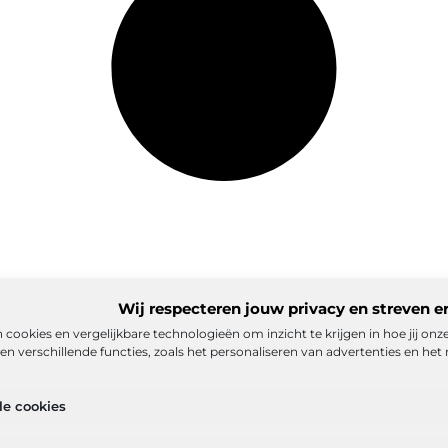
Wij respecteren jouw privacy en streven e
 cookies en vergelijkbare technologieën om inzicht te krijgen in hoe jij on
n verschillende functies, zoals het personaliseren van advertenties en het 
matie
Ons team
Partners
Adverteren
Contact
Cookiebelei
le cookies
ex
Goede backlinks: de stille kracht achter sterke Google-positi
eld verdienen met mijn website? De realistische route naar onlin