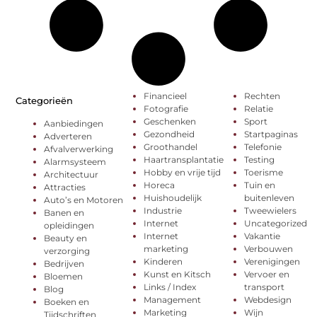
Financieel
Rechten
Categorieën
Fotografie
Relatie
Geschenken
Sport
Aanbiedingen
Gezondheid
Startpaginas
Adverteren
Groothandel
Telefonie
Afvalverwerking
Haartransplantatie
Testing
Alarmsysteem
Hobby en vrije tijd
Toerisme
Architectuur
Horeca
Tuin en
Attracties
Huishoudelijk
buitenleven
Auto’s en Motoren
Industrie
Tweewielers
Banen en
Internet
Uncategorized
opleidingen
Internet
Vakantie
Beauty en
marketing
Verbouwen
verzorging
Kinderen
Verenigingen
Bedrijven
Kunst en Kitsch
Vervoer en
Bloemen
Links / Index
transport
Blog
Management
Webdesign
Boeken en
Marketing
Wijn
Tijdschriften