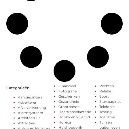
Financieel
Rechten
Categorieën
Fotografie
Relatie
Geschenken
Sport
Aanbiedingen
Gezondheid
Startpaginas
Adverteren
Groothandel
Telefonie
Afvalverwerking
Haartransplantatie
Testing
Alarmsysteem
Hobby en vrije tijd
Toerisme
Architectuur
Horeca
Tuin en
Attracties
Huishoudelijk
buitenleven
Auto’s en Motoren