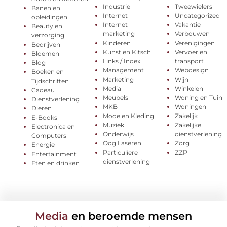
Industrie
Tweewielers
Banen en
Internet
Uncategorized
opleidingen
Internet
Vakantie
Beauty en
marketing
Verbouwen
verzorging
Kinderen
Verenigingen
Bedrijven
Kunst en Kitsch
Vervoer en
Bloemen
Links / Index
transport
Blog
Management
Webdesign
Boeken en
Marketing
Wijn
Tijdschriften
Media
Winkelen
Cadeau
Meubels
Woning en Tuin
Dienstverlening
MKB
Woningen
Dieren
Mode en Kleding
Zakelijk
E-Books
Muziek
Zakelijke
Electronica en
Onderwijs
dienstverlening
Computers
Oog Laseren
Zorg
Energie
Particuliere
ZZP
Entertainment
dienstverlening
Eten en drinken
Media
en beroemde mensen