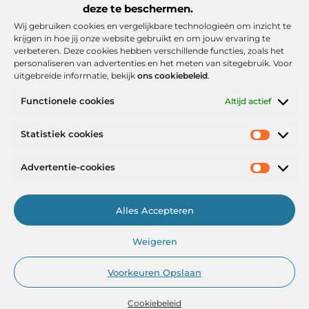
deze te beschermen.
Wij gebruiken cookies en vergelijkbare technologieën om inzicht te
krijgen in hoe jij onze website gebruikt en om jouw ervaring te
verbeteren. Deze cookies hebben verschillende functies, zoals het
personaliseren van advertenties en het meten van sitegebruik. Voor
uitgebreide informatie, bekijk
ons cookiebeleid
.
Functionele cookies
Altijd actief
Onze informatie
Statistiek cookies
Goede backlinks: de stille kracht achter sterke Google-posities
Hoe kan ik geld verdienen met mijn website? De realistische route naar online inkomsten
Advertentie-cookies
Alles Accepteren
Het Portaal voor Inzichten en Inspiratie
Weigeren
— AdviesPortal.nl verzamelt de beste blogs en artikelen om jou te
helpen groeien. Ontdek, leer en laat je inspireren!
Voorkeuren Opslaan
Cookiebeleid
@2025
www.adviesportal.nl
.All Right Reserved.