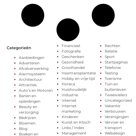
Financieel
Rechten
Categorieën
Fotografie
Relatie
Geschenken
Sport
Aanbiedingen
Gezondheid
Startpaginas
Adverteren
Groothandel
Telefonie
Afvalverwerking
Haartransplantatie
Testing
Alarmsysteem
Hobby en vrije tijd
Toerisme
Architectuur
Horeca
Tuin en
Attracties
Huishoudelijk
buitenleven
Auto’s en Motoren
Industrie
Tweewielers
Banen en
Internet
Uncategorized
opleidingen
Internet
Vakantie
Beauty en
marketing
Verbouwen
verzorging
Kinderen
Verenigingen
Bedrijven
Kunst en Kitsch
Vervoer en
Bloemen
Links / Index
transport
Blog
Management
Webdesign
Boeken en