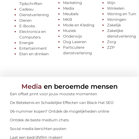
Marketing
Wijn
Tijdschriften
Media
Winkelen
Cadeau
Meubels
Woning en Tuin
Dienstverlening
MKB
Woningen
Dieren
Mode en Kleding
Zakelijk
E-Books
Muziek
Zakelijke
Electronica en
Onderwijs
dienstverlening
Computers
Oog Laseren
Zorg
Energie
Particuliere
ZZP
Entertainment
dienstverlening
Eten en drinken
Media
en beroemde mensen
Een offset print voor jouw mooiste momenten
De Betekenis en Schadelijke Effecten van Black Hat SEO
06-nummer kopen? Ontdek de mogelijkheden online
Ontdek de beste medium chats
Social media berichten posten
Laat een bedrijfsfilm maken!