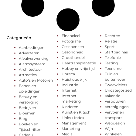
Financieel
Rechten
Categorieën
Fotografie
Relatie
Geschenken
Sport
Aanbiedingen
Gezondheid
Startpaginas
Adverteren
Groothandel
Telefonie
Afvalverwerking
Haartransplantatie
Testing
Alarmsysteem
Hobby en vrije tijd
Toerisme
Architectuur
Horeca
Tuin en
Attracties
Huishoudelijk
buitenleven
Auto’s en Motoren
Industrie
Tweewielers
Banen en
Internet
Uncategorized
opleidingen
Internet
Vakantie
Beauty en
marketing
Verbouwen
verzorging
Kinderen
Verenigingen
Bedrijven
Kunst en Kitsch
Vervoer en
Bloemen
Links / Index
transport
Blog
Management
Webdesign
Boeken en
Marketing
Wijn
Tijdschriften
Media
Winkelen
Cadeau