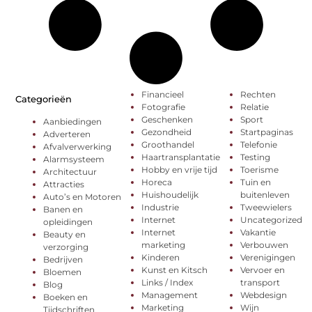
Financieel
Rechten
Categorieën
Fotografie
Relatie
Geschenken
Sport
Aanbiedingen
Gezondheid
Startpaginas
Adverteren
Groothandel
Telefonie
Afvalverwerking
Haartransplantatie
Testing
Alarmsysteem
Hobby en vrije tijd
Toerisme
Architectuur
Horeca
Tuin en
Attracties
Huishoudelijk
buitenleven
Auto’s en Motoren
Industrie
Tweewielers
Banen en
Internet
Uncategorized
opleidingen
Internet
Vakantie
Beauty en
marketing
Verbouwen
verzorging
Kinderen
Verenigingen
Bedrijven
Kunst en Kitsch
Vervoer en
Bloemen
Links / Index
transport
Blog
Management
Webdesign
Boeken en
Marketing
Wijn
Tijdschriften