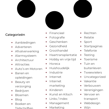
Financieel
Rechten
Categorieën
Fotografie
Relatie
Geschenken
Sport
Aanbiedingen
Gezondheid
Startpaginas
Adverteren
Groothandel
Telefonie
Afvalverwerking
Haartransplantatie
Testing
Alarmsysteem
Hobby en vrije tijd
Toerisme
Architectuur
Horeca
Tuin en
Attracties
Huishoudelijk
buitenleven
Auto’s en Motoren
Industrie
Tweewielers
Banen en
Internet
Uncategorized
opleidingen
Internet
Vakantie
Beauty en
marketing
Verbouwen
verzorging
Kinderen
Verenigingen
Bedrijven
Kunst en Kitsch
Vervoer en
Bloemen
Links / Index
transport
Blog
Management
Webdesign
Boeken en
Marketing
Wijn
Tijdschriften