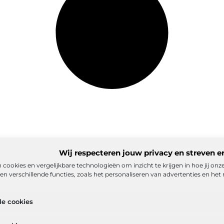
Wij respecteren jouw privacy en streven e
 cookies en vergelijkbare technologieën om inzicht te krijgen in hoe jij on
n verschillende functies, zoals het personaliseren van advertenties en het 
matie
Ons team
Partners
Adverteren
Contact
Cookiebelei
le cookies
ex
Goede backlinks: de stille kracht achter sterke Google-positi
eld verdienen met mijn website? De realistische route naar onlin