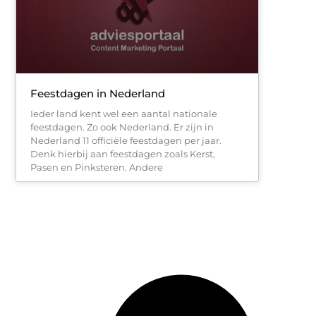
Feestdagen in Nederland
Ieder land kent wel een aantal nationale
feestdagen. Zo ook Nederland. Er zijn in
Nederland 11 officiële feestdagen per jaar.
Denk hierbij aan feestdagen zoals Kerst,
Pasen en Pinksteren. Andere