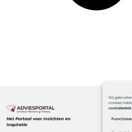
Wij gebruiken
cookies hebbe
Onze infor
cookiebeleid
.
Over ons
Het Portaal voor Inzichten en
Functione
Website ind
Inspiratie
Hoe kan ik g