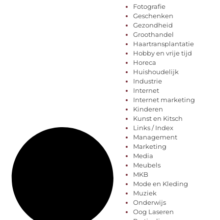
Fotografie
Geschenken
Gezondheid
Groothandel
Haartransplantatie
Hobby en vrije tijd
Horeca
Huishoudelijk
Industrie
Internet
Internet marketing
Kinderen
Kunst en Kitsch
Links / Index
Management
Marketing
Media
Meubels
MKB
Mode en Kleding
Muziek
Onderwijs
Oog Laseren