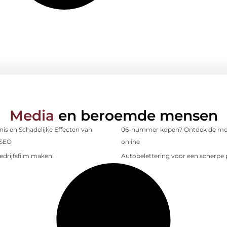
Media
en beroemde mensen
is en Schadelijke Effecten van
06-nummer kopen? Ontdek de mo
 SEO
online
edrijfsfilm maken!
Autobelettering voor een scherpe p