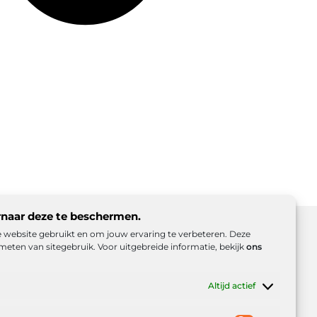
rnaar deze te beschermen.
ze website gebruikt en om jouw ervaring te verbeteren. Deze
meten van sitegebruik. Voor uitgebreide informatie, bekijk
ons
d (EU)
Beroemdheden
Uit de Media
Altijd actief
es
e inkomsten