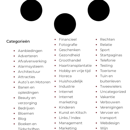
Financieel
Rechten
Categorieën
Fotografie
Relatie
Geschenken
Sport
Aanbiedingen
Gezondheid
Startpaginas
Adverteren
Groothandel
Telefonie
Afvalverwerking
Haartransplantatie
Testing
Alarmsysteem
Hobby en vrije tijd
Toerisme
Architectuur
Horeca
Tuin en
Attracties
Huishoudelijk
buitenleven
Auto’s en Motoren
Industrie
Tweewielers
Banen en
Internet
Uncategorized
opleidingen
Internet
Vakantie
Beauty en
marketing
Verbouwen
verzorging
Kinderen
Verenigingen
Bedrijven
Kunst en Kitsch
Vervoer en
Bloemen
Links / Index
transport
Blog
Management
Webdesign
Boeken en
Marketing
Wijn
Tijdschriften