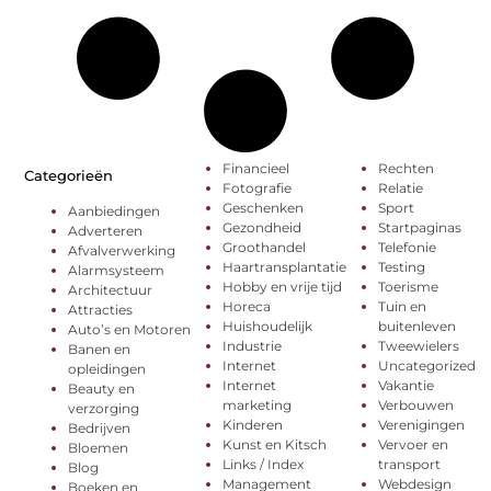
Financieel
Rechten
Categorieën
Fotografie
Relatie
Geschenken
Sport
Aanbiedingen
Gezondheid
Startpaginas
Adverteren
Groothandel
Telefonie
Afvalverwerking
Haartransplantatie
Testing
Alarmsysteem
Hobby en vrije tijd
Toerisme
Architectuur
Horeca
Tuin en
Attracties
Huishoudelijk
buitenleven
Auto’s en Motoren
Industrie
Tweewielers
Banen en
Internet
Uncategorized
opleidingen
Internet
Vakantie
Beauty en
marketing
Verbouwen
verzorging
Kinderen
Verenigingen
Bedrijven
Kunst en Kitsch
Vervoer en
Bloemen
Links / Index
transport
Blog
Management
Webdesign
Boeken en