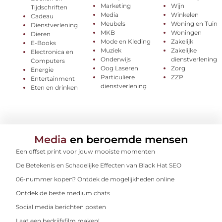
Marketing
Wijn
Tijdschriften
Media
Winkelen
Cadeau
Meubels
Woning en Tuin
Dienstverlening
MKB
Woningen
Dieren
Mode en Kleding
Zakelijk
E-Books
Muziek
Zakelijke
Electronica en
Onderwijs
dienstverlening
Computers
Oog Laseren
Zorg
Energie
Particuliere
ZZP
Entertainment
dienstverlening
Eten en drinken
Media
en beroemde mensen
Een offset print voor jouw mooiste momenten
De Betekenis en Schadelijke Effecten van Black Hat SEO
06-nummer kopen? Ontdek de mogelijkheden online
Ontdek de beste medium chats
Social media berichten posten
Laat een bedrijfsfilm maken!