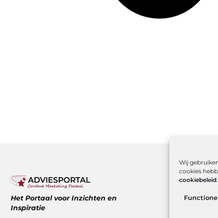
Wij gebruiken
cookies hebbe
Onze infor
cookiebeleid
.
Over ons
Het Portaal voor Inzichten en
Functione
Website ind
Inspiratie
Hoe kan ik g