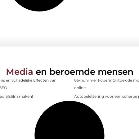
Media
en beroemde mensen
is en Schadelijke Effecten van
06-nummer kopen? Ontdek de mo
 SEO
online
edrijfsfilm maken!
Autobelettering voor een scherpe p