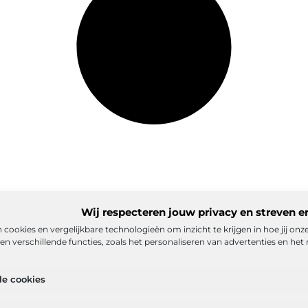
Wij respecteren jouw privacy en streven e
 cookies en vergelijkbare technologieën om inzicht te krijgen in hoe jij on
n verschillende functies, zoals het personaliseren van advertenties en het 
matie
Ons team
Partners
Adverteren
Contact
Cookiebelei
le cookies
ex
Goede backlinks: de stille kracht achter sterke Google-positi
eld verdienen met mijn website? De realistische route naar onlin