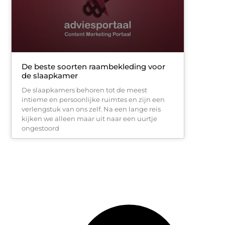
De beste soorten raambekleding voor
de slaapkamer
De slaapkamers behoren tot de meest
intieme en persoonlijke ruimtes en zijn een
verlengstuk van ons zelf. Na een lange reis
kijken we alleen maar uit naar een uurtje
ongestoord