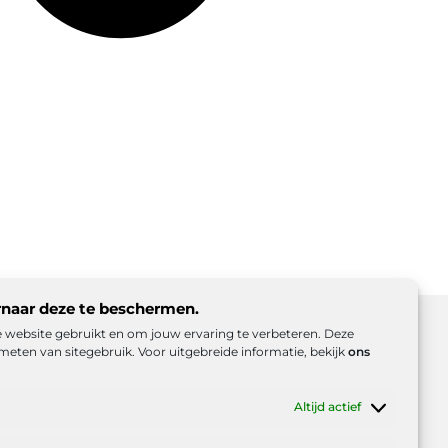
rnaar deze te beschermen.
ze website gebruikt en om jouw ervaring te verbeteren. Deze
meten van sitegebruik. Voor uitgebreide informatie, bekijk
ons
d (EU)
Beroemdheden
Uit de Media
Altijd actief
es
e inkomsten