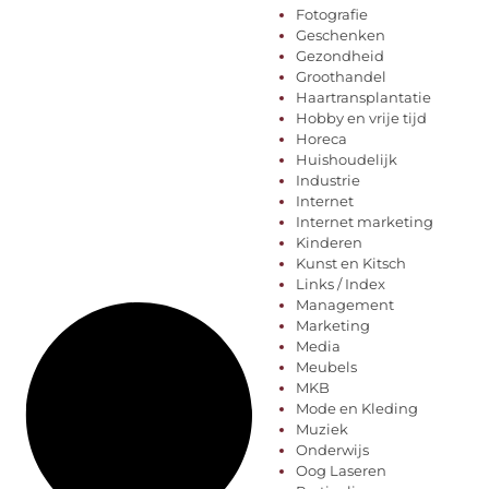
Fotografie
Geschenken
Gezondheid
Groothandel
Haartransplantatie
Hobby en vrije tijd
Horeca
Huishoudelijk
Industrie
Internet
Internet marketing
Kinderen
Kunst en Kitsch
Links / Index
Management
Marketing
Media
Meubels
MKB
Mode en Kleding
Muziek
Onderwijs
Oog Laseren