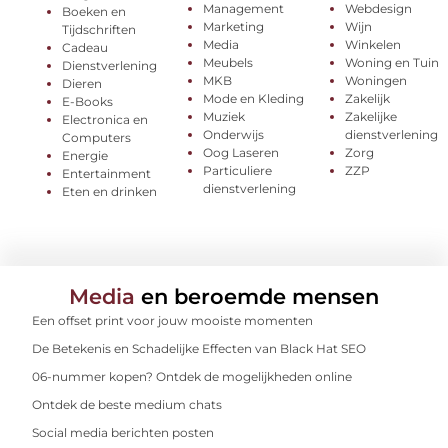
Management
Webdesign
Boeken en
Marketing
Wijn
Tijdschriften
Media
Winkelen
Cadeau
Meubels
Woning en Tuin
Dienstverlening
MKB
Woningen
Dieren
Mode en Kleding
Zakelijk
E-Books
Muziek
Zakelijke
Electronica en
Onderwijs
dienstverlening
Computers
Oog Laseren
Zorg
Energie
Particuliere
ZZP
Entertainment
dienstverlening
Eten en drinken
Media
en beroemde mensen
Een offset print voor jouw mooiste momenten
De Betekenis en Schadelijke Effecten van Black Hat SEO
06-nummer kopen? Ontdek de mogelijkheden online
Ontdek de beste medium chats
Social media berichten posten