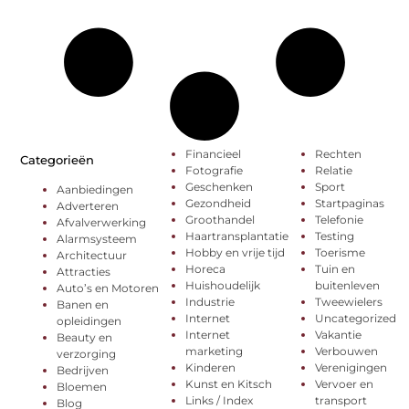
Financieel
Rechten
Categorieën
Fotografie
Relatie
Geschenken
Sport
Aanbiedingen
Gezondheid
Startpaginas
Adverteren
Groothandel
Telefonie
Afvalverwerking
Haartransplantatie
Testing
Alarmsysteem
Hobby en vrije tijd
Toerisme
Architectuur
Horeca
Tuin en
Attracties
Huishoudelijk
buitenleven
Auto’s en Motoren
Industrie
Tweewielers
Banen en
Internet
Uncategorized
opleidingen
Internet
Vakantie
Beauty en
marketing
Verbouwen
verzorging
Kinderen
Verenigingen
Bedrijven
Kunst en Kitsch
Vervoer en
Bloemen
Links / Index
transport
Blog