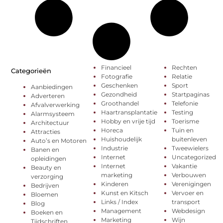
Financieel
Rechten
Categorieën
Fotografie
Relatie
Geschenken
Sport
Aanbiedingen
Gezondheid
Startpaginas
Adverteren
Groothandel
Telefonie
Afvalverwerking
Haartransplantatie
Testing
Alarmsysteem
Hobby en vrije tijd
Toerisme
Architectuur
Horeca
Tuin en
Attracties
Huishoudelijk
buitenleven
Auto’s en Motoren
Industrie
Tweewielers
Banen en
Internet
Uncategorized
opleidingen
Internet
Vakantie
Beauty en
marketing
Verbouwen
verzorging
Kinderen
Verenigingen
Bedrijven
Kunst en Kitsch
Vervoer en
Bloemen
Links / Index
transport
Blog
Management
Webdesign
Boeken en
Marketing
Wijn
Tijdschriften