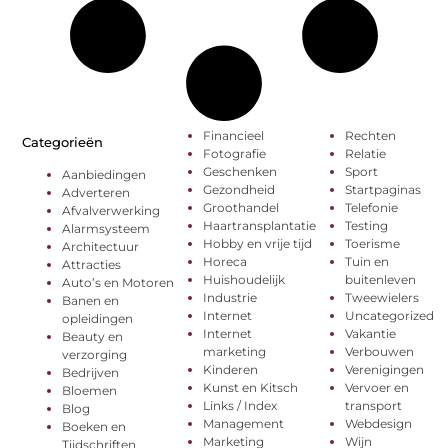
Financieel
Rechten
Categorieën
Fotografie
Relatie
Geschenken
Sport
Aanbiedingen
Gezondheid
Startpaginas
Adverteren
Groothandel
Telefonie
Afvalverwerking
Haartransplantatie
Testing
Alarmsysteem
Hobby en vrije tijd
Toerisme
Architectuur
Horeca
Tuin en
Attracties
Huishoudelijk
buitenleven
Auto’s en Motoren
Industrie
Tweewielers
Banen en
Internet
Uncategorized
opleidingen
Internet
Vakantie
Beauty en
marketing
Verbouwen
verzorging
Kinderen
Verenigingen
Bedrijven
Kunst en Kitsch
Vervoer en
Bloemen
Links / Index
transport
Blog
Management
Webdesign
Boeken en
Marketing
Wijn
Tijdschriften