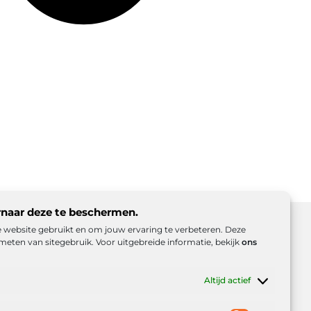
rnaar deze te beschermen.
ze website gebruikt en om jouw ervaring te verbeteren. Deze
meten van sitegebruik. Voor uitgebreide informatie, bekijk
ons
d (EU)
Beroemdheden
Uit de Media
Altijd actief
es
e inkomsten