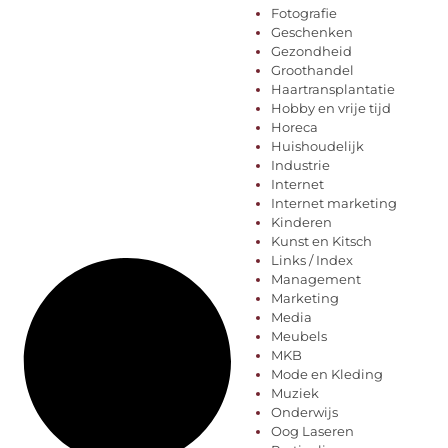
Fotografie
Geschenken
Gezondheid
Groothandel
Haartransplantatie
Hobby en vrije tijd
Horeca
Huishoudelijk
Industrie
Internet
Internet marketing
Kinderen
Kunst en Kitsch
Links / Index
Management
Marketing
Media
Meubels
MKB
Mode en Kleding
Muziek
Onderwijs
Oog Laseren