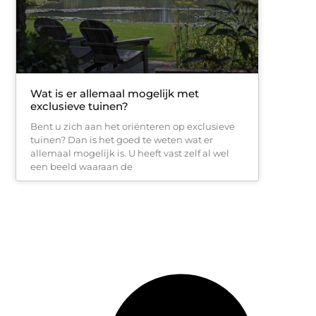
Wat is er allemaal mogelijk met
exclusieve tuinen?
Bent u zich aan het oriënteren op exclusieve
tuinen? Dan is het goed te weten wat er
allemaal mogelijk is. U heeft vast zelf al wel
een beeld waaraan de