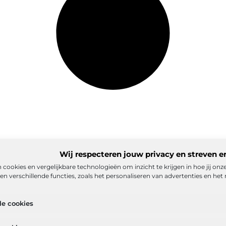
Wij respecteren jouw privacy en streven e
 cookies en vergelijkbare technologieën om inzicht te krijgen in hoe jij on
n verschillende functies, zoals het personaliseren van advertenties en het 
matie
Ons team
Partners
Adverteren
Contact
Cookiebelei
le cookies
ex
Goede backlinks: de stille kracht achter sterke Google-positi
eld verdienen met mijn website? De realistische route naar onlin