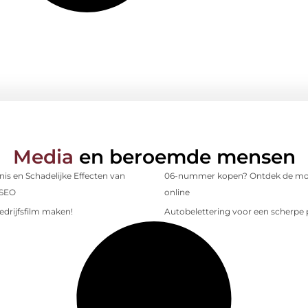
Media
en beroemde mensen
is en Schadelijke Effecten van
06-nummer kopen? Ontdek de mo
 SEO
online
edrijfsfilm maken!
Autobelettering voor een scherpe p