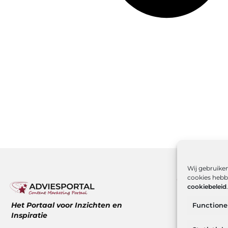
Wij gebruiken
cookies hebbe
Onze infor
cookiebeleid
.
Over ons
Het Portaal voor Inzichten en
Functione
Website ind
Inspiratie
Hoe kan ik g