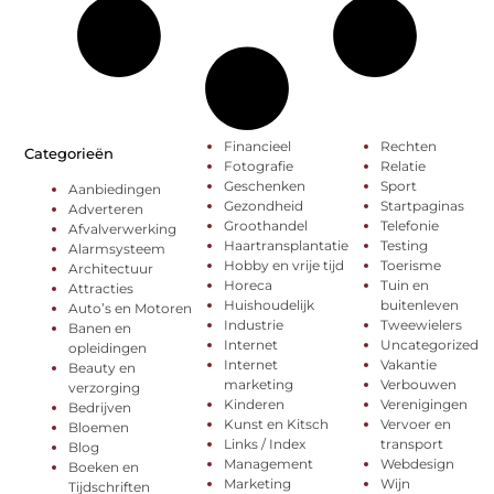
Financieel
Rechten
Categorieën
Fotografie
Relatie
Geschenken
Sport
Aanbiedingen
Gezondheid
Startpaginas
Adverteren
Groothandel
Telefonie
Afvalverwerking
Haartransplantatie
Testing
Alarmsysteem
Hobby en vrije tijd
Toerisme
Architectuur
Horeca
Tuin en
Attracties
Huishoudelijk
buitenleven
Auto’s en Motoren
Industrie
Tweewielers
Banen en
Internet
Uncategorized
opleidingen
Internet
Vakantie
Beauty en
marketing
Verbouwen
verzorging
Kinderen
Verenigingen
Bedrijven
Kunst en Kitsch
Vervoer en
Bloemen
Links / Index
transport
Blog
Management
Webdesign
Boeken en
Marketing
Wijn
Tijdschriften