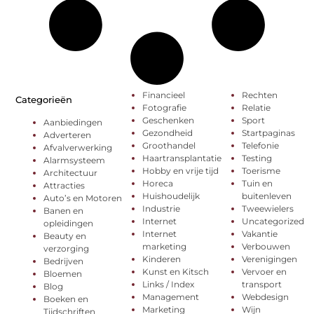
Financieel
Rechten
Categorieën
Fotografie
Relatie
Geschenken
Sport
Aanbiedingen
Gezondheid
Startpaginas
Adverteren
Groothandel
Telefonie
Afvalverwerking
Haartransplantatie
Testing
Alarmsysteem
Hobby en vrije tijd
Toerisme
Architectuur
Horeca
Tuin en
Attracties
Huishoudelijk
buitenleven
Auto’s en Motoren
Industrie
Tweewielers
Banen en
Internet
Uncategorized
opleidingen
Internet
Vakantie
Beauty en
marketing
Verbouwen
verzorging
Kinderen
Verenigingen
Bedrijven
Kunst en Kitsch
Vervoer en
Bloemen
Links / Index
transport
Blog
Management
Webdesign
Boeken en
Marketing
Wijn
Tijdschriften