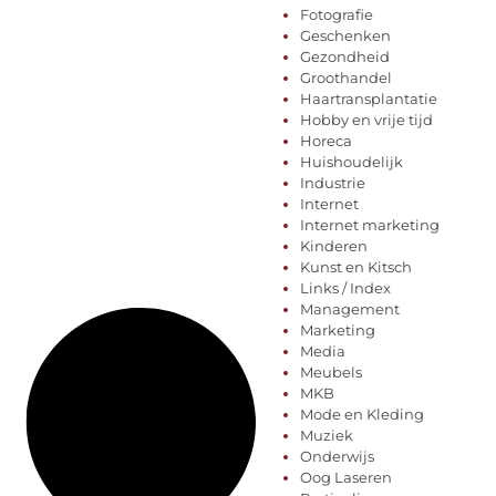
Fotografie
Geschenken
Gezondheid
Groothandel
Haartransplantatie
Hobby en vrije tijd
Horeca
Huishoudelijk
Industrie
Internet
Internet marketing
Kinderen
Kunst en Kitsch
Links / Index
Management
Marketing
Media
Meubels
MKB
Mode en Kleding
Muziek
Onderwijs
Oog Laseren