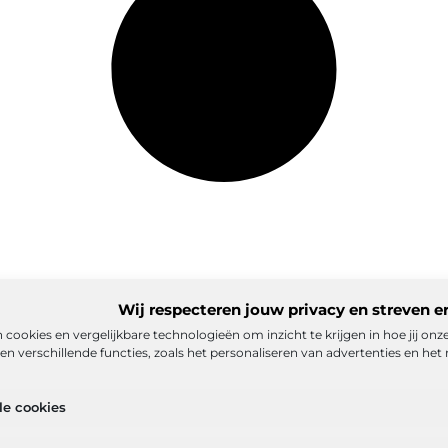
Wij respecteren jouw privacy en streven e
 cookies en vergelijkbare technologieën om inzicht te krijgen in hoe jij on
n verschillende functies, zoals het personaliseren van advertenties en het 
matie
Ons team
Partners
Adverteren
Contact
Cookiebelei
le cookies
ex
Goede backlinks: de stille kracht achter sterke Google-positi
eld verdienen met mijn website? De realistische route naar onlin