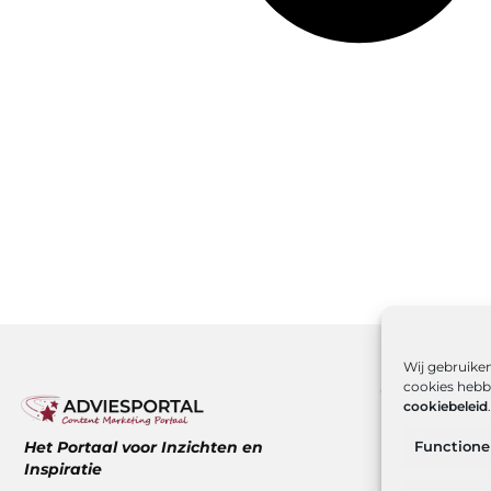
Wij gebruiken
cookies hebbe
Onze infor
cookiebeleid
.
Over ons
Het Portaal voor Inzichten en
Functione
Website ind
Inspiratie
Hoe kan ik g