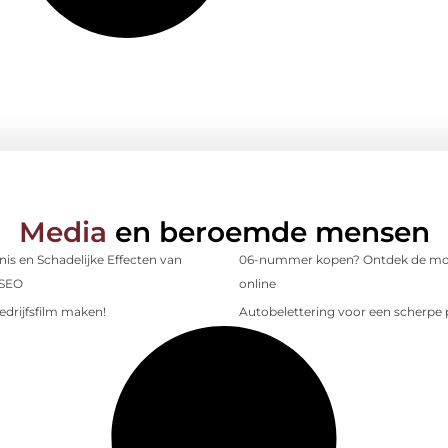
Media
en beroemde mensen
is en Schadelijke Effecten van
06-nummer kopen? Ontdek de mo
 SEO
online
edrijfsfilm maken!
Autobelettering voor een scherpe p