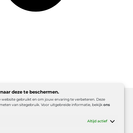
rnaar deze te beschermen.
ze website gebruikt en om jouw ervaring te verbeteren. Deze
meten van sitegebruik. Voor uitgebreide informatie, bekijk
ons
d (EU)
Beroemdheden
Uit de Media
Altijd actief
es
e inkomsten