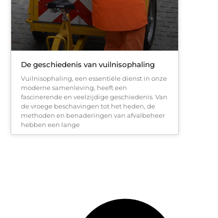
De geschiedenis van vuilnisophaling
Vuilnisophaling, een essentiële dienst in onze
moderne samenleving, heeft een
fascinerende en veelzijdige geschiedenis. Van
de vroege beschavingen tot het heden, de
methoden en benaderingen van afvalbeheer
hebben een lange