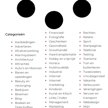
Financieel
Rechten
Categorieën
Fotografie
Relatie
Geschenken
Sport
Aanbiedingen
Gezondheid
Startpaginas
Adverteren
Groothandel
Telefonie
Afvalverwerking
Haartransplantatie
Testing
Alarmsysteem
Hobby en vrije tijd
Toerisme
Architectuur
Horeca
Tuin en
Attracties
Huishoudelijk
buitenleven
Auto’s en Motoren
Industrie
Tweewielers
Banen en
Internet
Uncategorized
opleidingen
Internet
Vakantie
Beauty en
marketing
Verbouwen
verzorging
Kinderen
Verenigingen
Bedrijven
Kunst en Kitsch
Vervoer en
Bloemen
Links / Index
transport
Blog
Management
Webdesign
Boeken en
Marketing
Wijn
Tijdschriften