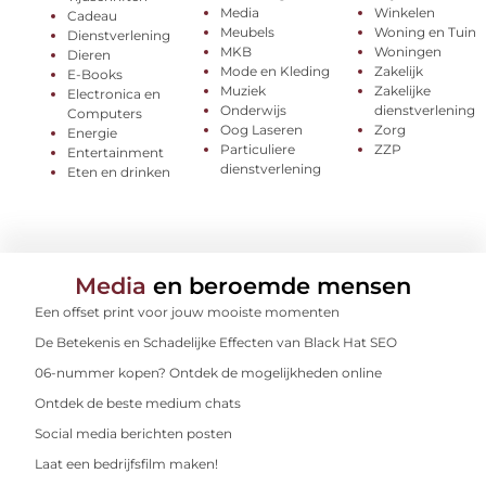
Media
Winkelen
Cadeau
Meubels
Woning en Tuin
Dienstverlening
MKB
Woningen
Dieren
Mode en Kleding
Zakelijk
E-Books
Muziek
Zakelijke
Electronica en
Onderwijs
dienstverlening
Computers
Oog Laseren
Zorg
Energie
Particuliere
ZZP
Entertainment
dienstverlening
Eten en drinken
Media
en beroemde mensen
Een offset print voor jouw mooiste momenten
De Betekenis en Schadelijke Effecten van Black Hat SEO
06-nummer kopen? Ontdek de mogelijkheden online
Ontdek de beste medium chats
Social media berichten posten
Laat een bedrijfsfilm maken!