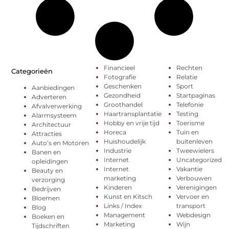
Financieel
Rechten
Categorieën
Fotografie
Relatie
Geschenken
Sport
Aanbiedingen
Gezondheid
Startpaginas
Adverteren
Groothandel
Telefonie
Afvalverwerking
Haartransplantatie
Testing
Alarmsysteem
Hobby en vrije tijd
Toerisme
Architectuur
Horeca
Tuin en
Attracties
Huishoudelijk
buitenleven
Auto’s en Motoren
Industrie
Tweewielers
Banen en
Internet
Uncategorized
opleidingen
Internet
Vakantie
Beauty en
marketing
Verbouwen
verzorging
Kinderen
Verenigingen
Bedrijven
Kunst en Kitsch
Vervoer en
Bloemen
Links / Index
transport
Blog
Management
Webdesign
Boeken en
Marketing
Wijn
Tijdschriften