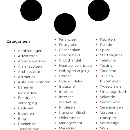
Financieel
Rechten
Categorieën
Fotografie
Relatie
Geschenken
Sport
Aanbiedingen
Gezondheid
Startpaginas
Adverteren
Groothandel
Telefonie
Afvalverwerking
Haartransplantatie
Testing
Alarmsysteem
Hobby en vrije tijd
Toerisme
Architectuur
Horeca
Tuin en
Attracties
Huishoudelijk
buitenleven
Auto’s en Motoren
Industrie
Tweewielers
Banen en
Internet
Uncategorized
opleidingen
Internet
Vakantie
Beauty en
marketing
Verbouwen
verzorging
Kinderen
Verenigingen
Bedrijven
Kunst en Kitsch
Vervoer en
Bloemen
Links / Index
transport
Blog
Management
Webdesign
Boeken en
Marketing
Wijn
Tijdschriften