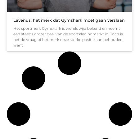
Lavenus: het merk dat Gymshark moet gaan verslaan
Het sportmerk Gymshark is wereldwijd bekend en neemt
een steeds groter deel van de sportkledingmarkt in. Toch is
het de vraag of het merk deze sterke positie kan behouden,
want