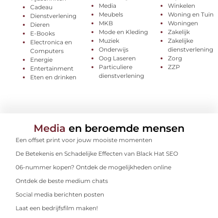
Media
Winkelen
Cadeau
Meubels
Woning en Tuin
Dienstverlening
MKB
Woningen
Dieren
Mode en Kleding
Zakelijk
E-Books
Muziek
Zakelijke
Electronica en
Onderwijs
dienstverlening
Computers
Oog Laseren
Zorg
Energie
Particuliere
ZZP
Entertainment
dienstverlening
Eten en drinken
Media
en beroemde mensen
Een offset print voor jouw mooiste momenten
De Betekenis en Schadelijke Effecten van Black Hat SEO
06-nummer kopen? Ontdek de mogelijkheden online
Ontdek de beste medium chats
Social media berichten posten
Laat een bedrijfsfilm maken!