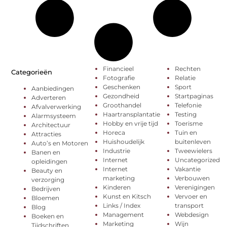
Financieel
Rechten
Categorieën
Fotografie
Relatie
Geschenken
Sport
Aanbiedingen
Gezondheid
Startpaginas
Adverteren
Groothandel
Telefonie
Afvalverwerking
Haartransplantatie
Testing
Alarmsysteem
Hobby en vrije tijd
Toerisme
Architectuur
Horeca
Tuin en
Attracties
Huishoudelijk
buitenleven
Auto’s en Motoren
Industrie
Tweewielers
Banen en
Internet
Uncategorized
opleidingen
Internet
Vakantie
Beauty en
marketing
Verbouwen
verzorging
Kinderen
Verenigingen
Bedrijven
Kunst en Kitsch
Vervoer en
Bloemen
Links / Index
transport
Blog
Management
Webdesign
Boeken en
Marketing
Wijn
Tijdschriften