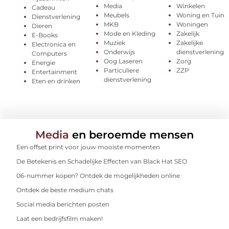
Media
Winkelen
Cadeau
Meubels
Woning en Tuin
Dienstverlening
MKB
Woningen
Dieren
Mode en Kleding
Zakelijk
E-Books
Muziek
Zakelijke
Electronica en
Onderwijs
dienstverlening
Computers
Oog Laseren
Zorg
Energie
Particuliere
ZZP
Entertainment
dienstverlening
Eten en drinken
Media
en beroemde mensen
Een offset print voor jouw mooiste momenten
De Betekenis en Schadelijke Effecten van Black Hat SEO
06-nummer kopen? Ontdek de mogelijkheden online
Ontdek de beste medium chats
Social media berichten posten
Laat een bedrijfsfilm maken!