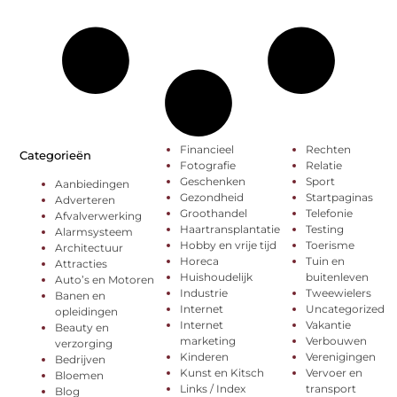
Financieel
Rechten
Categorieën
Fotografie
Relatie
Geschenken
Sport
Aanbiedingen
Gezondheid
Startpaginas
Adverteren
Groothandel
Telefonie
Afvalverwerking
Haartransplantatie
Testing
Alarmsysteem
Hobby en vrije tijd
Toerisme
Architectuur
Horeca
Tuin en
Attracties
Huishoudelijk
buitenleven
Auto’s en Motoren
Industrie
Tweewielers
Banen en
Internet
Uncategorized
opleidingen
Internet
Vakantie
Beauty en
marketing
Verbouwen
verzorging
Kinderen
Verenigingen
Bedrijven
Kunst en Kitsch
Vervoer en
Bloemen
Links / Index
transport
Blog