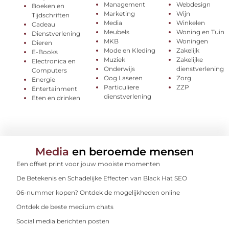
Management
Webdesign
Boeken en
Marketing
Wijn
Tijdschriften
Media
Winkelen
Cadeau
Meubels
Woning en Tuin
Dienstverlening
MKB
Woningen
Dieren
Mode en Kleding
Zakelijk
E-Books
Muziek
Zakelijke
Electronica en
Onderwijs
dienstverlening
Computers
Oog Laseren
Zorg
Energie
Particuliere
ZZP
Entertainment
dienstverlening
Eten en drinken
Media
en beroemde mensen
Een offset print voor jouw mooiste momenten
De Betekenis en Schadelijke Effecten van Black Hat SEO
06-nummer kopen? Ontdek de mogelijkheden online
Ontdek de beste medium chats
Social media berichten posten