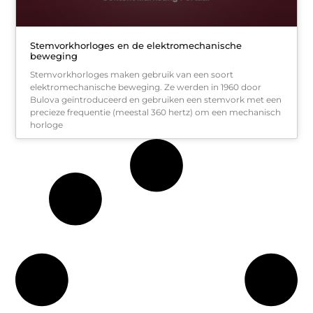
Stemvorkhorloges en de elektromechanische
beweging
Stemvorkhorloges maken gebruik van een soort
elektromechanische beweging. Ze werden in 1960 door
Bulova geïntroduceerd en gebruiken een stemvork met een
precieze frequentie (meestal 360 hertz) om een mechanisch
horloge