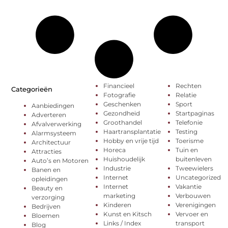
Financieel
Rechten
Categorieën
Fotografie
Relatie
Geschenken
Sport
Aanbiedingen
Gezondheid
Startpaginas
Adverteren
Groothandel
Telefonie
Afvalverwerking
Haartransplantatie
Testing
Alarmsysteem
Hobby en vrije tijd
Toerisme
Architectuur
Horeca
Tuin en
Attracties
Huishoudelijk
buitenleven
Auto’s en Motoren
Industrie
Tweewielers
Banen en
Internet
Uncategorized
opleidingen
Internet
Vakantie
Beauty en
marketing
Verbouwen
verzorging
Kinderen
Verenigingen
Bedrijven
Kunst en Kitsch
Vervoer en
Bloemen
Links / Index
transport
Blog