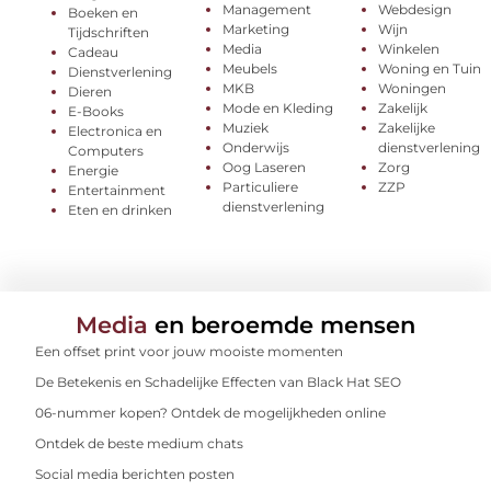
Management
Webdesign
Boeken en
Marketing
Wijn
Tijdschriften
Media
Winkelen
Cadeau
Meubels
Woning en Tuin
Dienstverlening
MKB
Woningen
Dieren
Mode en Kleding
Zakelijk
E-Books
Muziek
Zakelijke
Electronica en
Onderwijs
dienstverlening
Computers
Oog Laseren
Zorg
Energie
Particuliere
ZZP
Entertainment
dienstverlening
Eten en drinken
Media
en beroemde mensen
Een offset print voor jouw mooiste momenten
De Betekenis en Schadelijke Effecten van Black Hat SEO
06-nummer kopen? Ontdek de mogelijkheden online
Ontdek de beste medium chats
Social media berichten posten