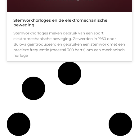
Stemvorkhorloges en de elektromechanische
beweging
Stemvorkhorloges maken gebruik van een soort
elektromechanische beweging. Ze werden in 1960 door
Bulova geïntroduceerd en gebruiken een stemvork met een
precieze frequentie (meestal 360 hertz) om een mechanisch
horloge