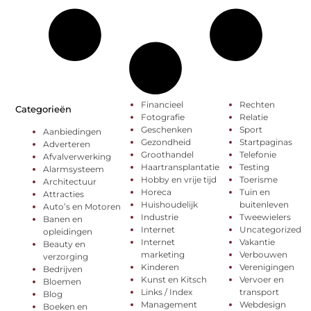
Financieel
Rechten
Categorieën
Fotografie
Relatie
Geschenken
Sport
Aanbiedingen
Gezondheid
Startpaginas
Adverteren
Groothandel
Telefonie
Afvalverwerking
Haartransplantatie
Testing
Alarmsysteem
Hobby en vrije tijd
Toerisme
Architectuur
Horeca
Tuin en
Attracties
Huishoudelijk
buitenleven
Auto’s en Motoren
Industrie
Tweewielers
Banen en
Internet
Uncategorized
opleidingen
Internet
Vakantie
Beauty en
marketing
Verbouwen
verzorging
Kinderen
Verenigingen
Bedrijven
Kunst en Kitsch
Vervoer en
Bloemen
Links / Index
transport
Blog
Management
Webdesign
Boeken en