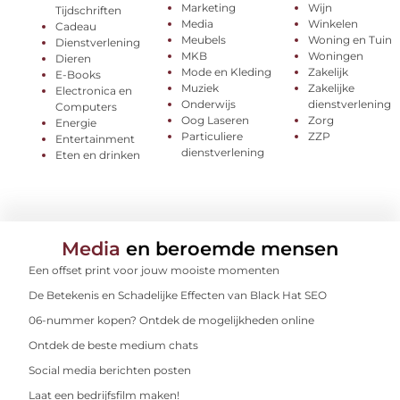
Marketing
Wijn
Tijdschriften
Media
Winkelen
Cadeau
Meubels
Woning en Tuin
Dienstverlening
MKB
Woningen
Dieren
Mode en Kleding
Zakelijk
E-Books
Muziek
Zakelijke
Electronica en
Onderwijs
dienstverlening
Computers
Oog Laseren
Zorg
Energie
Particuliere
ZZP
Entertainment
dienstverlening
Eten en drinken
Media
en beroemde mensen
Een offset print voor jouw mooiste momenten
De Betekenis en Schadelijke Effecten van Black Hat SEO
06-nummer kopen? Ontdek de mogelijkheden online
Ontdek de beste medium chats
Social media berichten posten
Laat een bedrijfsfilm maken!